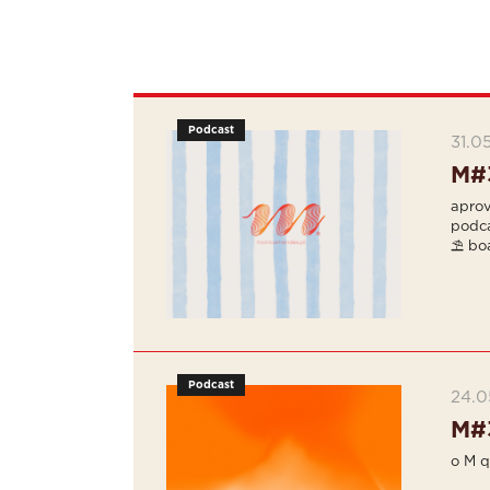
Podcast
31.0
M#
aprov
podca
⛱ boa
Podcast
24.0
M#
o M q