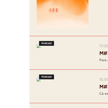
Podcast
17.0
M#
Para o
Podcast
10.0
M#
Cá es