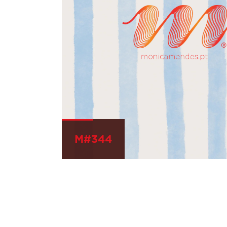
M#344