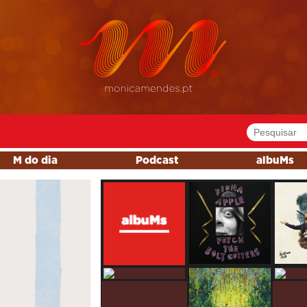
M do dia
Podcast
albuMs