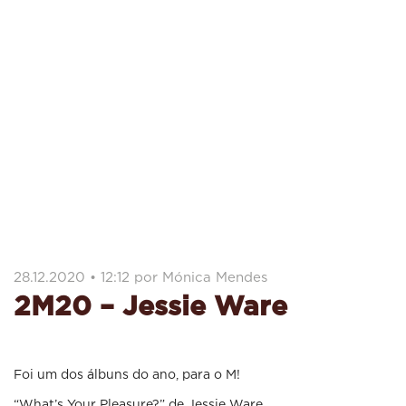
28.12.2020 • 12:12 por Mónica Mendes
2M20 – Jessie Ware
Foi um dos álbuns do ano, para o M!
“What’s Your Pleasure?” de Jessie Ware.