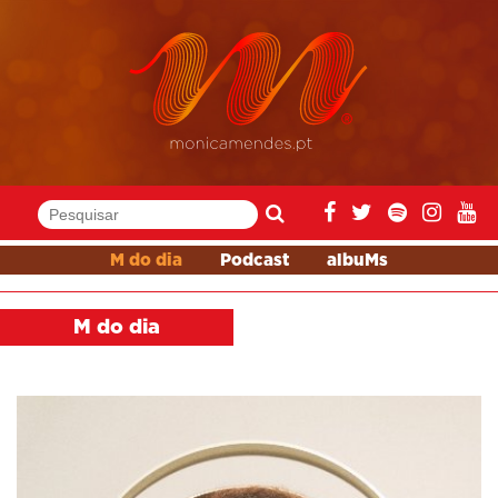
M do dia
Podcast
albuMs
M do dia