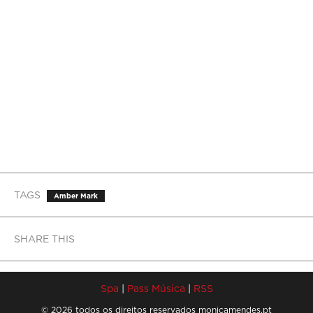
TAGS
Amber Mark
SHARE THIS
Spa
|
Pass Música
|
RSS
© 2026 todos os direitos reservados monicamendes.pt