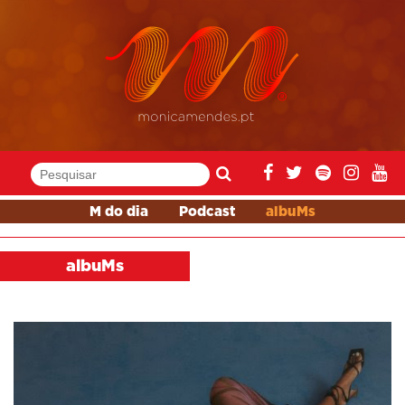
M do dia
Podcast
albuMs
albuMs