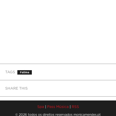
TAGS
Fatima
SHARE THIS
Spa
|
Pass Música
|
RSS
© 2026 todos os direitos reservados monicamendes.pt