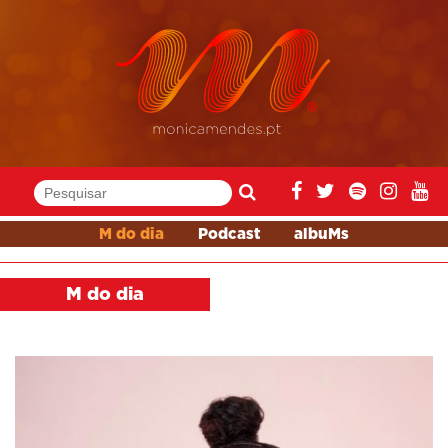
M do dia
Podcast
albuMs
M do dia