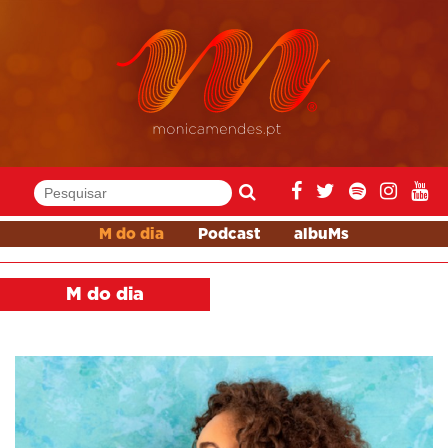
M do dia
Podcast
albuMs
M do dia