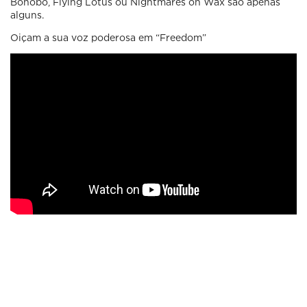
Bonobo, Flying Lotus ou Nightmares on Wax são apenas
alguns.
Oiçam a sua voz poderosa em “Freedom”