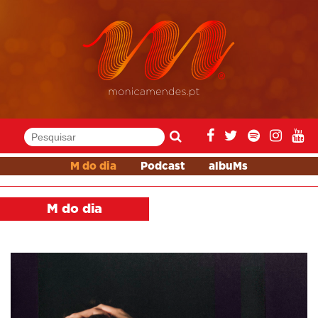
M do dia
Podcast
albuMs
M do dia