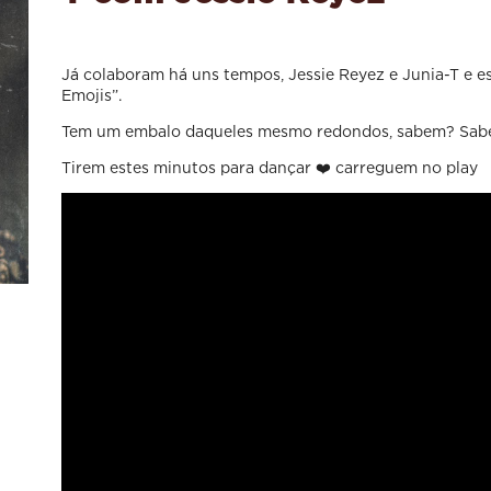
Já colaboram há uns tempos, Jessie Reyez e Junia-T e e
Emojis”.
Tem um embalo daqueles mesmo redondos, sabem? Sab
Tirem estes minutos para dançar ❤️ carreguem no play