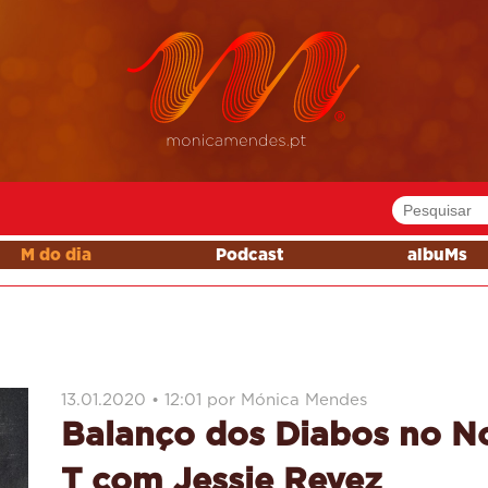
M do dia
Podcast
albuMs
13.01.2020 • 12:01 por Mónica Mendes
Balanço dos Diabos no No
T com Jessie Reyez