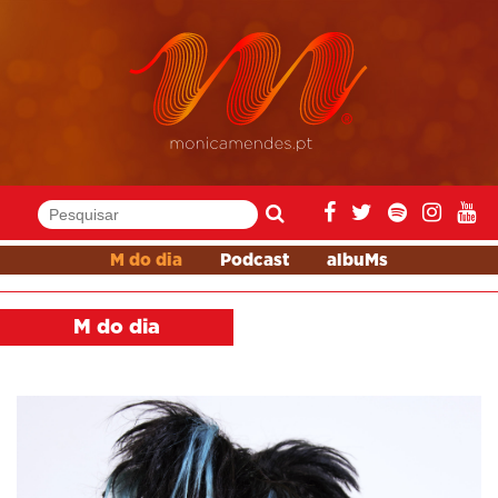
M do dia
Podcast
albuMs
M do dia