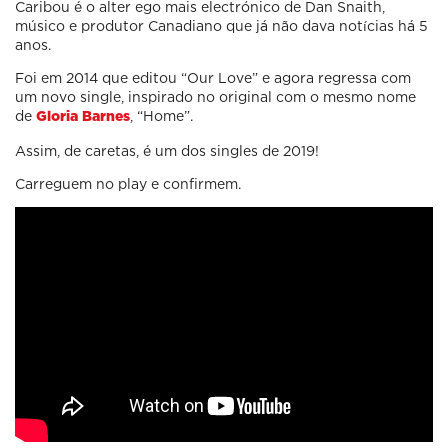
Caribou é o alter ego mais electrónico de Dan Snaith,
músico e produtor Canadiano que já não dava notícias há 5
anos.
Foi em 2014 que editou “Our Love” e agora regressa com
um novo single, inspirado no original com o mesmo nome
de
, “Home”.
Gloria Barnes
Assim, de caretas, é um dos singles de 2019!
Carreguem no play e confirmem.