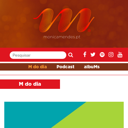
M do dia
Podcast
albuMs
M do dia