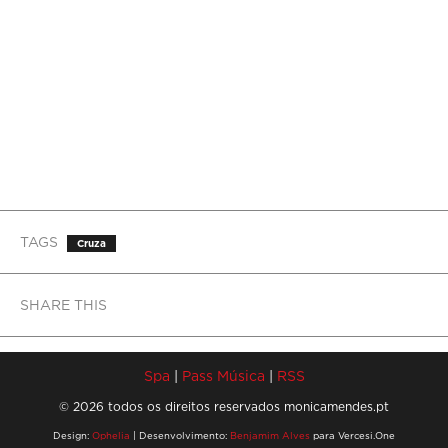
TAGS
Cruza
SHARE THIS
Spa
|
Pass Música
|
RSS
© 2026 todos os direitos reservados monicamendes.pt
Design:
Ophelia
| Desenvolvimento:
Benjamim Alves
para Vercesi.One