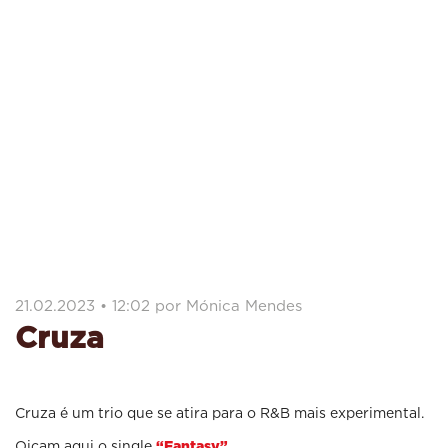
21.02.2023 • 12:02 por Mónica Mendes
Cruza
Cruza é um trio que se atira para o R&B mais experimental.
Oiçam aqui o single
“Fantasy”