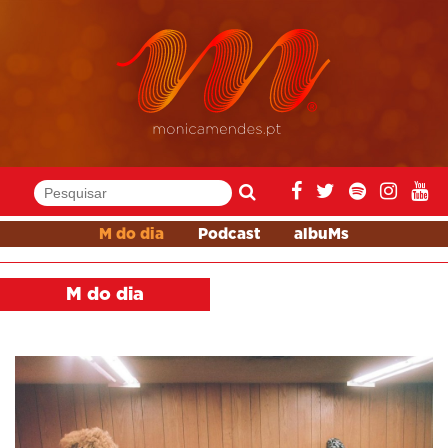
M do dia
Podcast
albuMs
M do dia