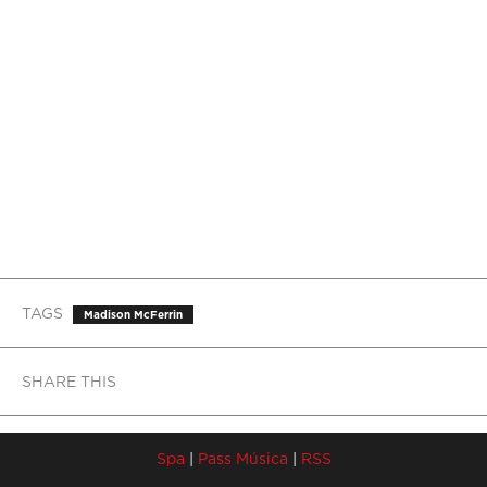
TAGS
Madison McFerrin
SHARE THIS
Spa
|
Pass Música
|
RSS