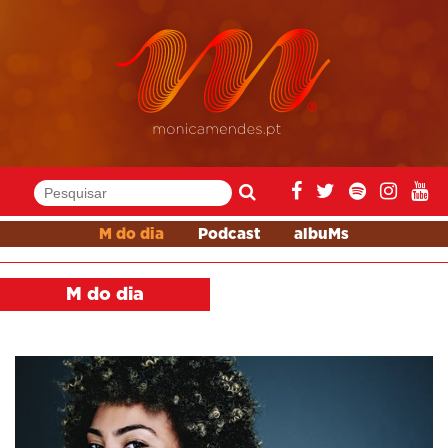
M do dia
Podcast
albuMs
M do dia