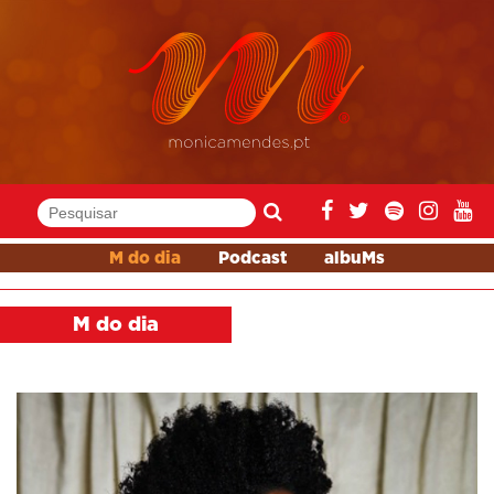
M do dia
Podcast
albuMs
M do dia