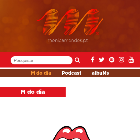
M do dia
Podcast
albuMs
M do dia