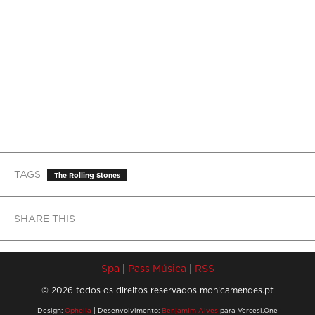
TAGS
The Rolling Stones
SHARE THIS
Spa
|
Pass Música
|
RSS
© 2026 todos os direitos reservados monicamendes.pt
Design:
Ophelia
| Desenvolvimento:
Benjamim Alves
para Vercesi.One