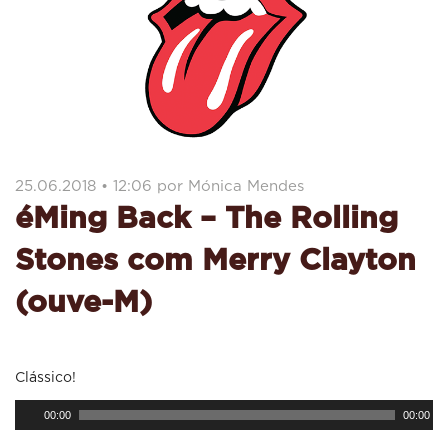
25.06.2018 • 12:06 por Mónica Mendes
éMing Back – The Rolling
Stones com Merry Clayton
(ouve-M)
Clássico!
Reprodutor
00:00
00:00
de
áudio