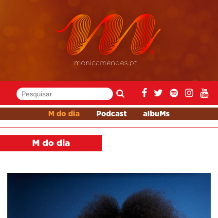
M do dia
Podcast
albuMs
M do dia