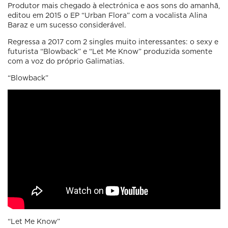
Produtor mais chegado à electrónica e aos sons do amanhã,
editou em 2015 o EP “Urban Flora” com a vocalista Alina
Baraz e um sucesso considerável.
Regressa a 2017 com 2 singles muito interessantes: o sexy e
futurista “Blowback” e “Let Me Know” produzida somente
com a voz do próprio Galimatias.
“Blowback”
“Let Me Know”