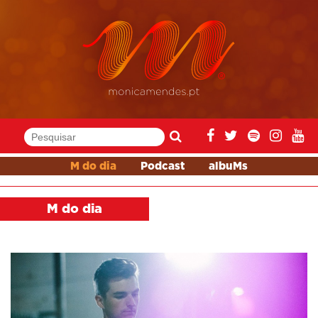
M do dia
Podcast
albuMs
M do dia