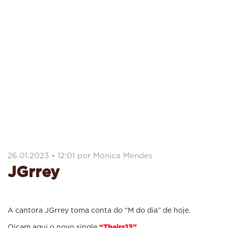
26.01.2023 • 12:01 por Mónica Mendes
JGrrey
A cantora JGrrey toma conta do “M do dia” de hoje.
Oiçam aqui o novo single
“Theirs13”