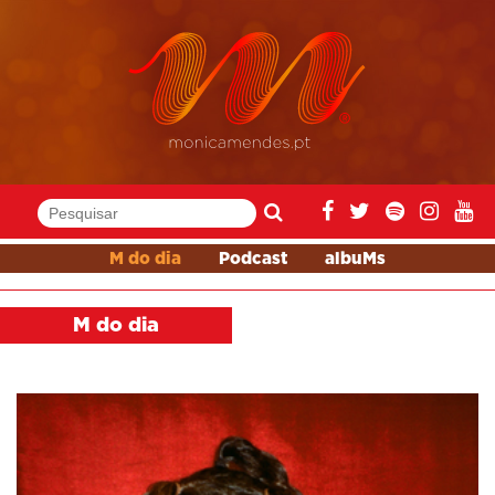
M do dia
Podcast
albuMs
M do dia