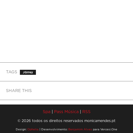
TAGS
JGrrey
SHARE THIS
Spa
|
Pass Música
|
RSS
© 2026 todos os direitos reservados monicamendes.pt
Design:
Ophelia
| Desenvolvimento:
Benjamim Alves
para Vercesi.One