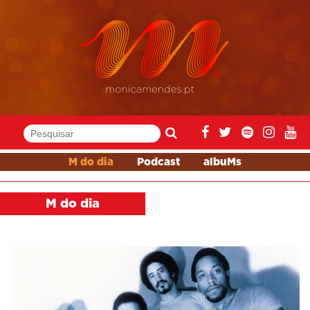
M do dia
Podcast
albuMs
M do dia