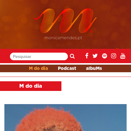
M do dia
Podcast
albuMs
M do dia