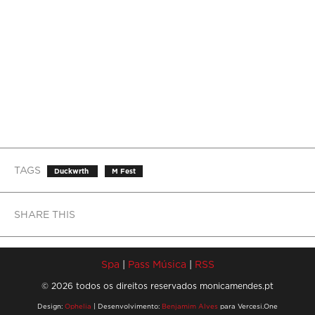
TAGS
Duckwrth
M Fest
SHARE THIS
Spa
|
Pass Música
|
RSS
© 2026 todos os direitos reservados monicamendes.pt
Design:
Ophelia
| Desenvolvimento:
Benjamim Alves
para Vercesi.One