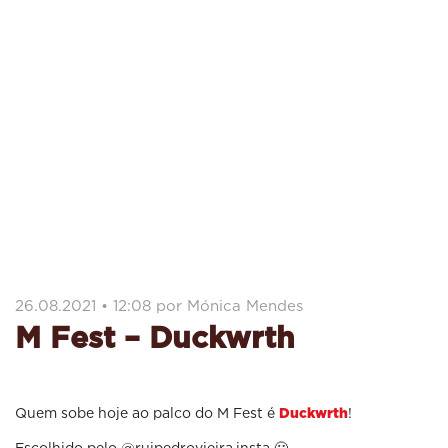
26.08.2021 • 12:08 por Mónica Mendes
M Fest – Duckwrth
Quem sobe hoje ao palco do M Fest é
!
Duckwrth
Escolhido pelo @ruipedrovieira.insta 🙂