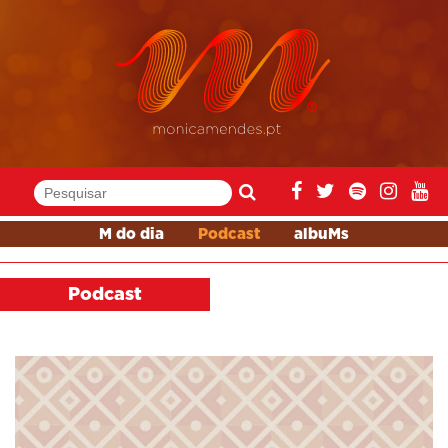
M do dia
Podcast
albuMs
Podcast