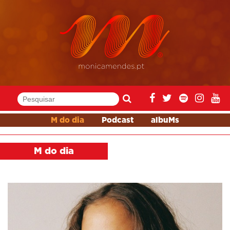
M do dia
Podcast
albuMs
M do dia