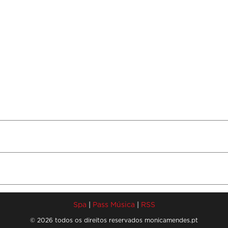
Spa
|
Pass Música
|
RSS
© 2026 todos os direitos reservados monicamendes.pt