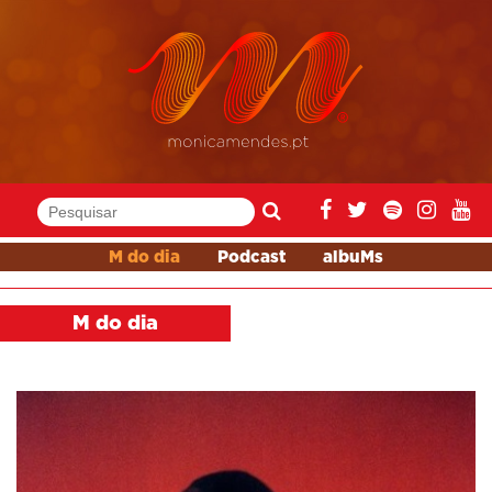
M do dia
Podcast
albuMs
M do dia