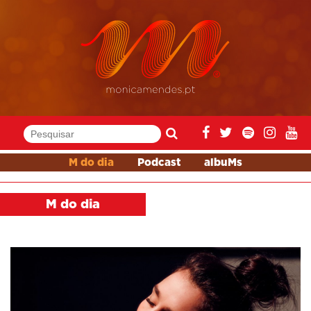
M do dia
Podcast
albuMs
M do dia