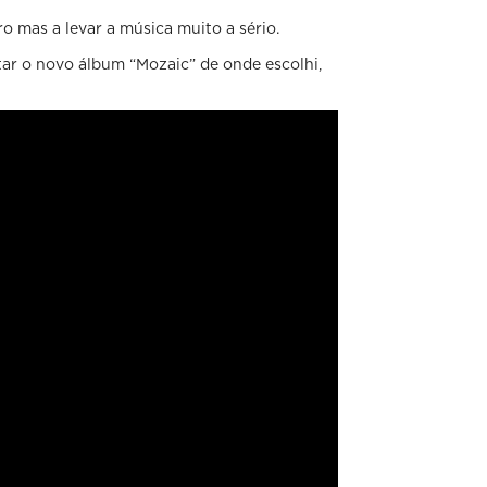
 mas a levar a música muito a sério.
ar o novo álbum “Mozaic” de onde escolhi,