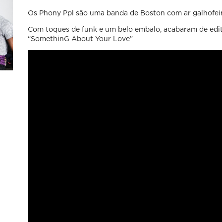
Os Phony Ppl são uma banda de Boston com ar galhofeiro
Com toques de funk e um belo embalo, acabaram de edit
“SomethinG About Your Love”