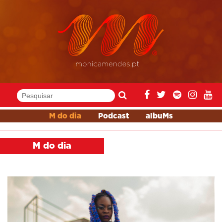
M do dia
Podcast
albuMs
M do dia