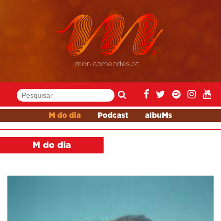
M do dia
Podcast
albuMs
M do dia