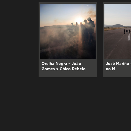
Orelha Negra – João
José Mariño 
Gomes x Chico Rebelo
no M