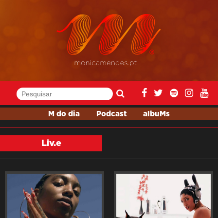
M do dia
Podcast
albuMs
Liv.e