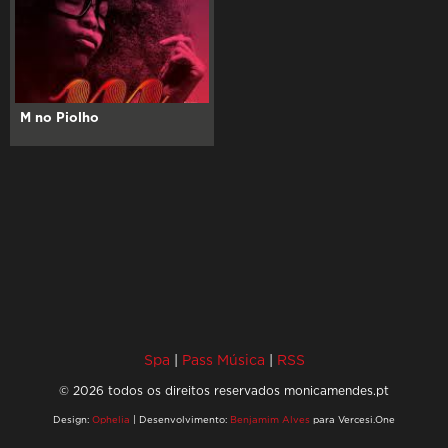
M no Piolho
Spa
|
Pass Música
|
RSS
© 2026 todos os direitos reservados monicamendes.pt
Design:
Ophelia
| Desenvolvimento:
Benjamim Alves
para Vercesi.One