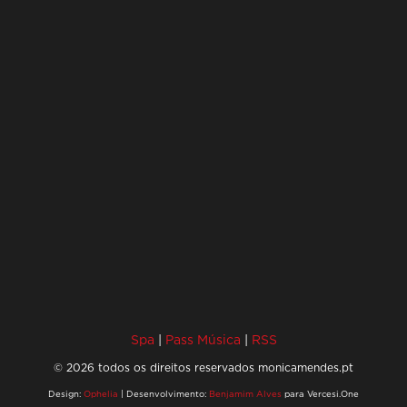
Spa
|
Pass Música
|
RSS
© 2026 todos os direitos reservados monicamendes.pt
Design:
Ophelia
| Desenvolvimento:
Benjamim Alves
para Vercesi.One