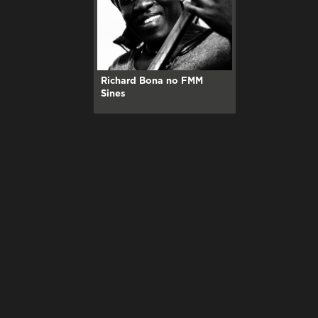
Richard Bona no FMM
Sines