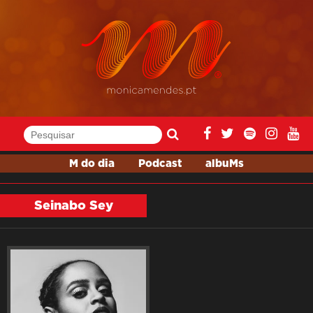
M do dia
Podcast
albuMs
Seinabo Sey