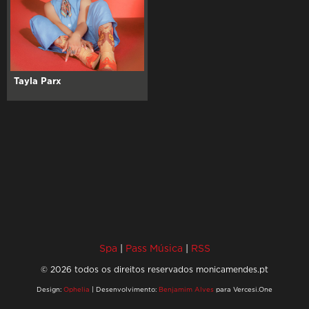
Tayla Parx
Spa
|
Pass Música
|
RSS
© 2026 todos os direitos reservados monicamendes.pt
Design:
Ophelia
| Desenvolvimento:
Benjamim Alves
para Vercesi.One