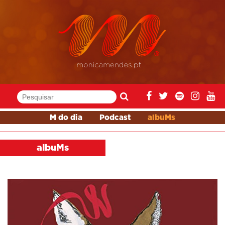
M do dia
Podcast
albuMs
albuMs