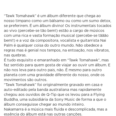
“Tawk Tomahawk” é um álbum diferente que chega ao
nosso tímpano como um bálsamo ou como um sumo detox,
se preferirem. É um álbum divino! Os instrumentais tocados
ao vivo (percebe-se tão bem!) estão a cargo de músicos
com uma rica e vasta formação musical (percebe-se tããão
bem!!) e a voz da compositora, vocalista e guitarrista Nai
Palm é qualquer coisa do outro mundo. Não obedece a
regras mas é genial nos tempos, na entoação, nos vibratos,
nas quebras.
É tudo esquisito e emaranhado em “Tawk Tomahawk”, mas
faz sentido para quem gosta de viajar ao ouvir um álbum. E
não nos leva para outro país, não. É mesmo para outro
planeta com uma gravidade diferente do nosso, onde os
movimentos são outros.
“Tawk Tomahawk” foi originalmente gravado em casa e
auto-editado pela banda australiana mas rapidamente
chegou aos ouvidos de Q-Tip que os levou para a Flying
Buddha, uma subsidiária da Sony Music de forma a que o
álbum conseguisse chegar ao mundo inteiro.
Nakamarra é a música mais fluida e descomplicada, mas a
essência do álbum está nas outras canções.