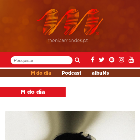
M do dia
Podcast
albuMs
M do dia