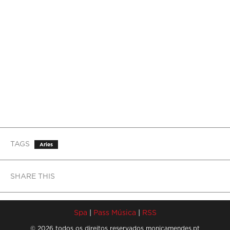
TAGS
Aries
SHARE THIS
Spa
|
Pass Música
|
RSS
© 2026 todos os direitos reservados monicamendes.pt